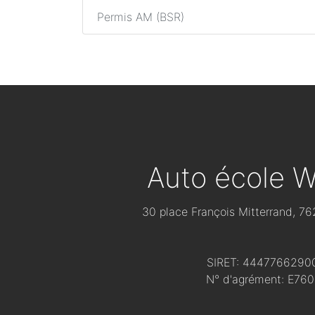
Permis AM (BSR)
Auto école W
30 place François Mitterrand, 762
SIRET: 4447766290
N° d'agrément: E76