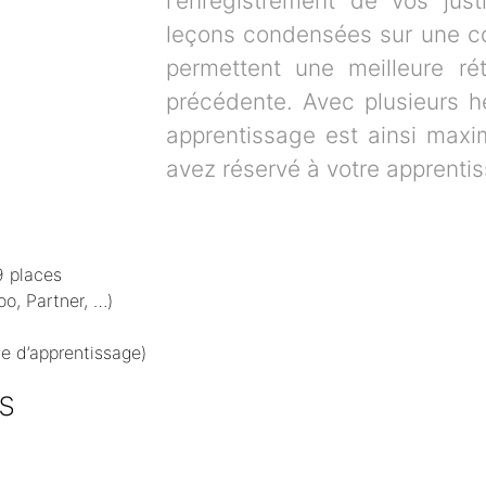
l'enregistrement de vos just
leçons condensées sur une co
permettent une meilleure ré
précédente. Avec plusieurs h
apprentissage est ainsi maxi
avez réservé à votre apprenti
9 places
oo, Partner, …)
e d’apprentissage)
s