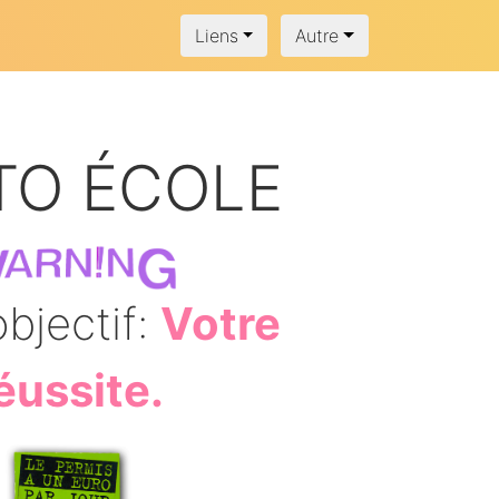
Liens
Autre
TO ÉCOLE
bjectif:
Votre
éussite.