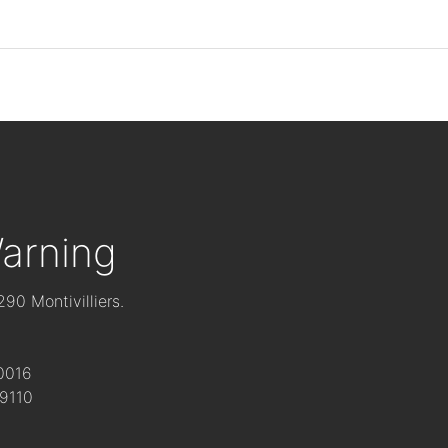
arning
90 Montivilliers.
0016
09110