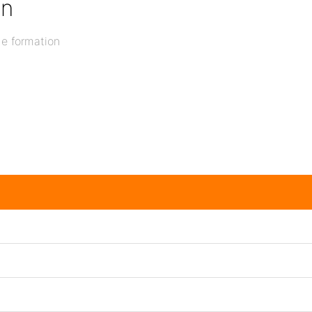
on
de formation