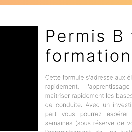
Permis B 
formation
Cette formule s'adresse aux él
rapidement, l'apprentissa
maîtriser rapidement les base
de conduite. Avec un invest
part vous pourrez espérer
semaines (sous réserve de vot